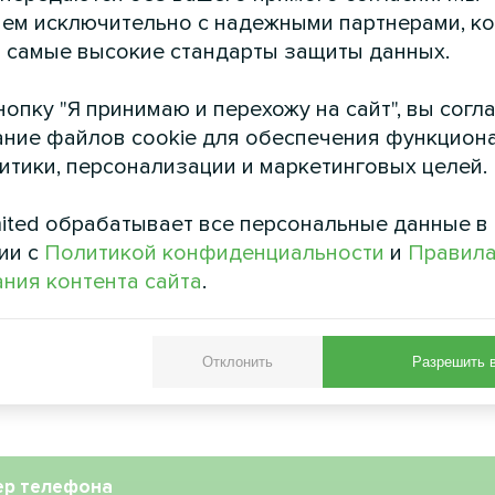
ем исключительно с надежными партнерами, к
кохозяйственное
Офис
 самые высокие стандарты защиты данных.
роизводство
Сплит-тепловой насос Arti
опку "Я принимаю и перехожу на сайт", вы согл
Basic
тепловой насос серии MCU
ние файлов cookie для обеспечения функцион
литики, персонализации и маркетинговых целей.
ited обрабатывает все персональные данные в
ии с
Политикой конфиденциальности
и
Правил
ния контента сайта
.
Отклонить
Разрешить 
ер телефона