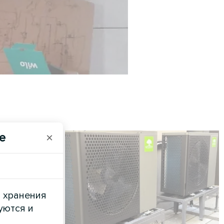
e
×
и хранения
уются и