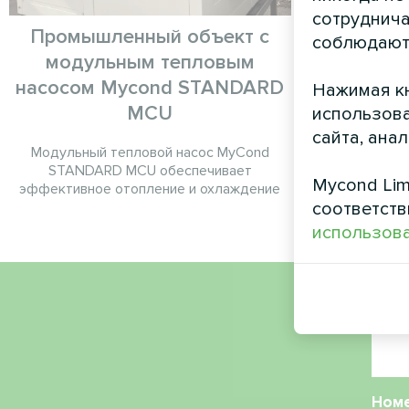
сотруднича
Промышленный объект с
Сельс
соблюдают
модульным тепловым
п
насосом Mycond STANDARD
Нажимая кн
Модульный 
MCU
использова
сайта, ана
Модульный тепловой насос MyCond
STANDARD MCU обеспечивает
Mycond Lim
эффективное отопление и охлаждение
соответств
использова
Имя
Ном