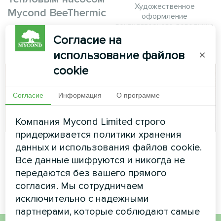
Художественное
Mycond BeeThermic
оформление
вентиляторного доводчика
Тепловой насос MyCond
серии Glass
Согласие на
BeeThermic
использование файлов
×
cookie
Согласие
Информация
О программе
Компания Mycond Limited строго
придерживается политики хранения
Жилой комплекс
Коттедж
данных и использования файлов cookie.
Все данные шифруются и никогда не
Сплит-тепловой насос Artic
Сплит-тепловой насос Artic
передаются без вашего прямого
Home серии Basic
Home серии Smart
согласия. Мы сотрудничаем
исключительно с надежными
партнерами, которые соблюдают самые