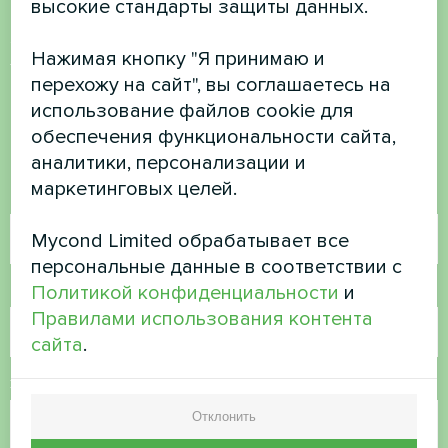
высокие стандарты защиты данных.
Хотите купить или у вас
Нажимая кнопку "Я принимаю и
есть вопросы?
перехожу на сайт", вы соглашаетесь на
использование файлов cookie для
обеспечения функциональности сайта,
Свяжитесь с нами, и мы поможем вам
аналитики, персонализации и
маркетинговых целей.
Имя
Mycond Limited обрабатывает все
персональные данные в соответствии с
Политикой конфиденциальности
и
Номер телефона
Правилами использования контента
сайта
.
Электронная почта
Отклонить