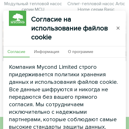
Модульный тепловой насос
Сплит-тепловой насос Artic
серии MCU
Home серии Basic
Согласие на
использование файлов
×
cookie
Согласие
Информация
О программе
Компания Mycond Limited строго
Частный дом
Коммерческий
придерживается политики хранения
объект
Тепловой насос Mycond
данных и использования файлов cookie.
BeeThermic MHCM 10 SU1A
Модульный тепловой насос
Все данные шифруются и никогда не
серии MCU
передаются без вашего прямого
согласия. Мы сотрудничаем
исключительно с надежными
партнерами, которые соблюдают самые
высокие стандарты защиты данных.