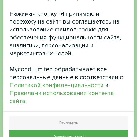
Хотите купить или у вас
Нажимая кнопку "Я принимаю и
есть вопросы?
перехожу на сайт", вы соглашаетесь на
использование файлов cookie для
Свяжитесь с нами, и мы поможем вам
обеспечения функциональности сайта,
аналитики, персонализации и
Имя
маркетинговых целей.
Mycond Limited обрабатывает все
персональные данные в соответствии с
Номер телефона
Политикой конфиденциальности
и
Правилами использования контента
сайта
.
Электронная почта
Отклонить