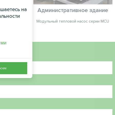
ашаетесь на
бъект
Административное здание
альности
с серии MCU
Модульный тепловой насос серии MCU
ами
всем