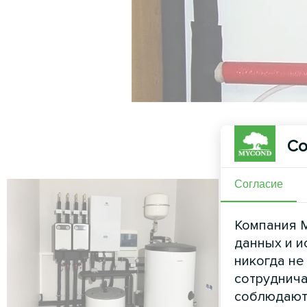
Со
Согласие
Компания M
данных и и
никогда не
сотруднича
соблюдают