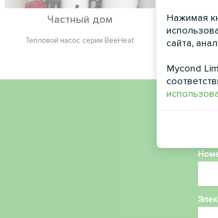
Нажимая кн
Частный дом
Сва
использова
Тепловой насос серии BeeHeat
Сплит-те
сайта, ана
Mycond Lim
соответств
использова
Имя
Ном
Элек