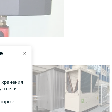
e
×
и хранения
уются и
оторые