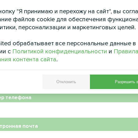
опку "Я принимаю и перехожу на сайт", вы согл
дебный салон
Коммерческий о
ние файлов cookie для обеспечения функцион
пловой насос серии Hevi
Модульный тепловой насо
литики, персонализации и маркетинговых целей.
ited обрабатывает все персональные данные в
ии с
Политикой конфиденциальности
и
Правил
ния контента сайта
.
Отклонить
Разрешить 
ер телефона
тронная почта