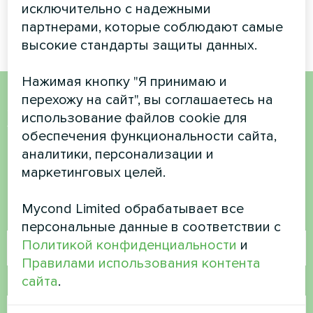
отопление и охлаждение
исключительно с надежными
круглый год.
партнерами, которые соблюдают самые
высокие стандарты защиты данных.
Нажимая кнопку "Я принимаю и
перехожу на сайт", вы соглашаетесь на
Хотите купить или у вас
использование файлов cookie для
обеспечения функциональности сайта,
есть вопросы?
аналитики, персонализации и
маркетинговых целей.
Свяжитесь с нами, и мы поможем вам
Mycond Limited обрабатывает все
Имя
персональные данные в соответствии с
Политикой конфиденциальности
и
Правилами использования контента
сайта
.
Номер телефона