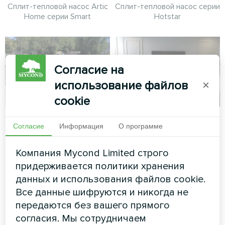
Сплит-тепловой насос Artic
Сплит-тепловой насос серии
Home серии Smart
Hotstar
Согласие на
использование файлов
×
cookie
Установка в
Частный дом
Согласие
Информация
О программе
коттедже с
Художественное
тепловыми
оформление
Компания Mycond Limited строго
насосами Mycond
вентиляторного доводчика
придерживается политики хранения
серии Silent
Split серии BeeHeat
данных и использования файлов cookie.
Все данные шифруются и никогда не
Тепловые насосы MyCond
передаются без вашего прямого
Split серии BeeHeat
обеспечивают эффективное
согласия. Мы сотрудничаем