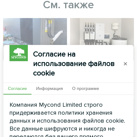
См. также
Согласие на
использование файлов
×
Частный дом
Частный дом
cookie
Тепловой насос серии
Тепловой насос серии
BeeHeat
BeeHeat
Согласие
Информация
О программе
Компания Mycond Limited строго
придерживается политики хранения
данных и использования файлов cookie.
Все данные шифруются и никогда не
передаются без вашего прямого