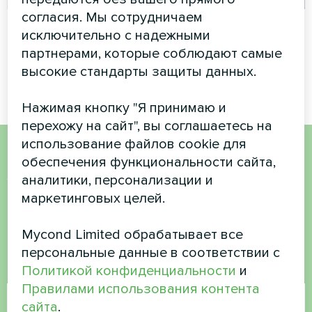
согласия. Мы сотрудничаем
Частный дом
Частный дом
исключительно с надежными
партнерами, которые соблюдают самые
Термостат для фанкойлов
Тепловой насос BeeHeat
Mycond ORB Fan с Wi-Fi
MHS-N14BH
высокие стандарты защиты данных.
Нажимая кнопку "Я принимаю и
перехожу на сайт", вы соглашаетесь на
использование файлов cookie для
обеспечения функциональности сайта,
Хотите купить или у вас
аналитики, персонализации и
есть вопросы?
маркетинговых целей.
Mycond Limited обрабатывает все
Свяжитесь с нами, и мы поможем вам
персональные данные в соответствии с
Политикой конфиденциальности
и
Имя
Правилами использования контента
сайта
.