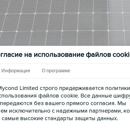
гласие на использование файлов cooki
Информация
О программе
ycond Limited строго придерживается политик
спользования файлов cookie. Все данные шифр
 передаются без вашего прямого согласия. Мы
ирует инновационное решение в области зеле
ем исключительно с надежными партнерами, к
art с солнечными панелями на крыше здания. 
 самые высокие стандарты защиты данных.
ой энергии, так и эффективность теплового нас