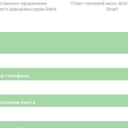
ственное оформление
Сплит-тепловой насос Arti
ого доводчика серии Silent
Smart
ер телефона
тронная почта