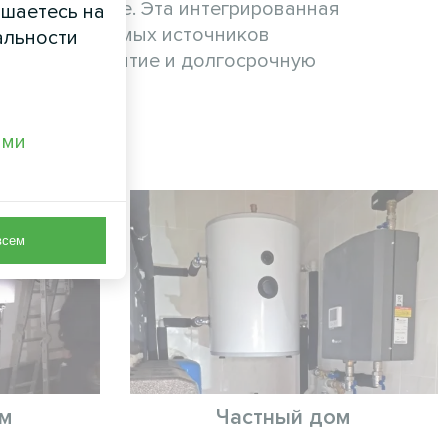
ство на земле. Эта интегрированная
ашаетесь на
 возобновляемых источников
альности
тойчивое развитие и долгосрочную
ами
всем
ом
Частный дом