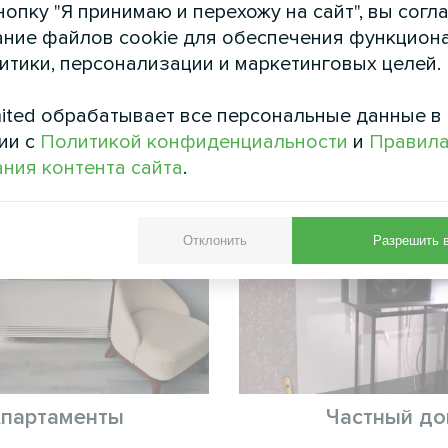
 климат-контроль, не занимая ценное простран
опку "Я принимаю и перехожу на сайт", вы согл
плуатационные расходы за счет использования
ние файлов cookie для обеспечения функцион
решением для бизнеса, ориентированного на ус
литики, персонализации и маркетинговых целей.
ited обрабатывает все персональные данные в
См. также
ии с
Политикой конфиденциальности
и
Правил
ния контента сайта
.
Отклонить
Разрешить 
партаменты
Частный д