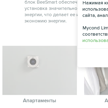
блок BeeSmart обеспечивает мощный
Нажимая кн
установка значительно снижает экс
использова
энергии, что делает ее идеальным 
сайта, ана
экономию энергии.
Mycond Lim
соответств
использова
Апартаменты
А