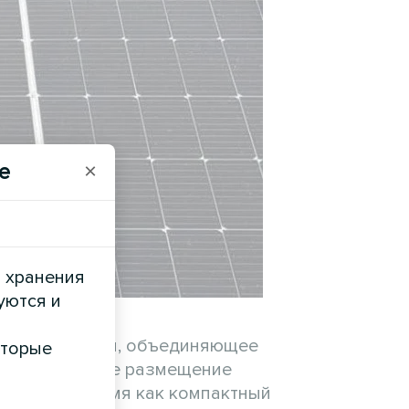
e
×
и хранения
уются и
ной энергетики, объединяющее
оторые
Стратегическое размещение
оса, в то время как компактный