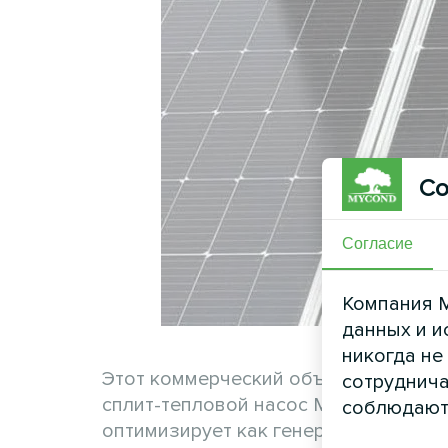
Со
Согласие
Компания M
данных и и
никогда не
Этот коммерческий объект демонстр
сотруднича
сплит-тепловой насос Mycond BeeSm
соблюдают
оптимизирует как генерацию солнечн