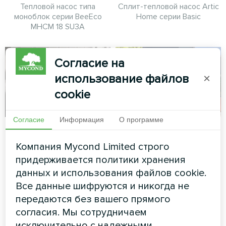
Тепловой насос типа
Сплит-тепловой насос Artic
моноблок серии BeeEco
Home серии Basic
MHCM 18 SU3A
Согласие на
использование файлов
×
cookie
Согласие
Информация
О программе
Апартаменты
Семейный дом с
тепловыми
Компания Mycond Limited строго
Художественное
насосами Mycond
придерживается политики хранения
оформление
Split серии BeeHeat
вентиляторного доводчика
данных и использования файлов cookie.
серии Glass
Все данные шифруются и никогда не
Тепловые насосы MyCond
передаются без вашего прямого
Split серии BeeHeat
согласия. Мы сотрудничаем
обеспечивают комфорт
круглый год
исключительно с надежными