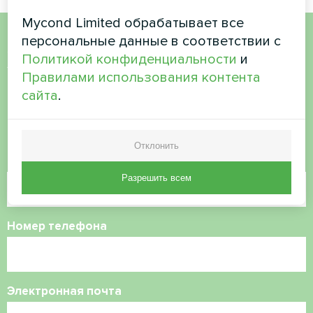
Mycond Limited обрабатывает все
персональные данные в соответствии с
Хотите купить или у вас
Политикой конфиденциальности
и
Правилами использования контента
есть вопросы?
сайта
.
Свяжитесь с нами, и мы поможем вам
Отклонить
Имя
Разрешить всем
Номер телефона
Электронная почта