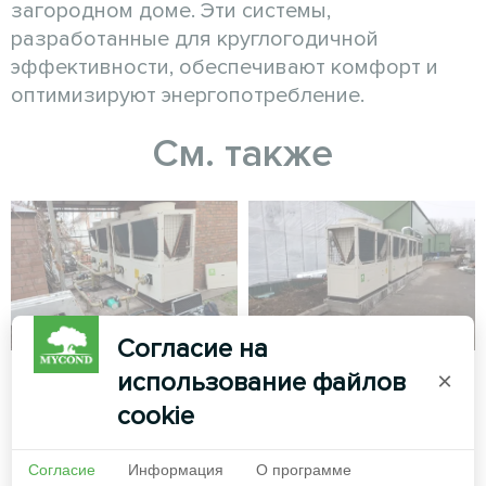
загородном доме. Эти системы,
разработанные для круглогодичной
эффективности, обеспечивают комфорт и
оптимизируют энергопотребление.
См. также
Согласие на
Отель
Теплица
использование файлов
×
cookie
Модульный тепловой насос
Модульный тепловой насос
серии MCU
серии MCU
Согласие
Информация
О программе