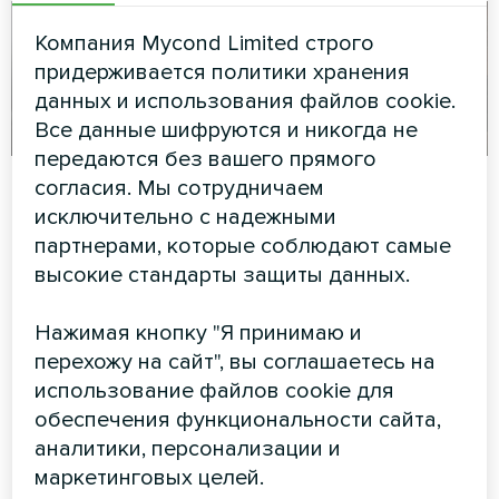
Компания Mycond Limited строго
придерживается политики хранения
данных и использования файлов cookie.
Все данные шифруются и никогда не
передаются без вашего прямого
Офис
Загородный
согласия. Мы сотрудничаем
коттедж с
исключительно с надежными
Художественное
тепловыми
партнерами, которые соблюдают самые
оформление
насосами Mycond
высокие стандарты защиты данных.
вентиляторного доводчика
серии Silent
Split BeeHeat MHS-
Нажимая кнопку "Я принимаю и
U12BH
перехожу на сайт", вы соглашаетесь на
BeeHeat MHS-U12BH
использование файлов cookie для
обеспечивает эффективный
обеспечения функциональности сайта,
обогрев и охлаждение
аналитики, персонализации и
маркетинговых целей.