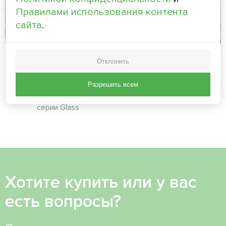
Правилами использования контента
сайта
.
Апартаменты
Бетонный завод
Отклонить
Художественное
Модульный тепловой насос
Разрешить всем
оформление
серии MCU
вентиляторного доводчика
серии Glass
Хотите купить или у вас
есть вопросы?