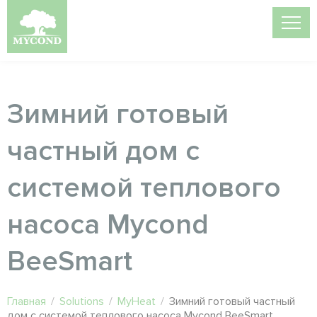
Зимний готовый
частный дом с
системой теплового
насоса Mycond
BeeSmart
Главная
/
Solutions
/
MyHeat
/
Зимний готовый частный
дом с системой теплового насоса Mycond BeeSmart