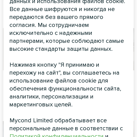
данных и использования файлов cookie.
Все данные шифруются и никогда не
См. также
передаются без вашего прямого
согласия. Мы сотрудничаем
исключительно с надежными
партнерами, которые соблюдают самые
высокие стандарты защиты данных.
Нажимая кнопку "Я принимаю и
перехожу на сайт", вы соглашаетесь на
Апартаменты
Частный дом
использование файлов cookie для
обеспечения функциональности сайта,
Термостат для пола Mycond
Художественное
аналитики, персонализации и
ORB Heat
оформление
вентиляторного доводчика
маркетинговых целей.
серии Silent
Mycond Limited обрабатывает все
персональные данные в соответствии с
Политикой конфиденциальности
и