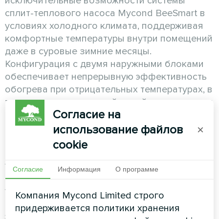
исключительные возможности системы
сплит-теплового насоса Mycond BeeSmart в
условиях холодного климата, поддерживая
комфортные температуры внутри помещений
даже в суровые зимние месяцы.
Конфигурация с двумя наружными блоками
обеспечивает непрерывную эффективность
обогрева при отрицательных температурах, в
то время как элегантный дизайн гармонирует
Согласие на
с современно архитектурой этого частного
дома. Спроектированное для надежной
использование файлов
×
работы в течение всего года, это решение
cookie
BeeSmart доказывает, что технологии
устойчивого отопления работают
Согласие
Информация
О программе
безупречно независимо от погодных
условий, обеспечивая владельцам домов
Компания Mycond Limited строго
постоянный комфорт и снижение счетов за
придерживается политики хранения
энергию.