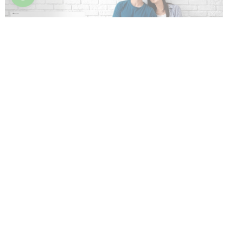
Фильтры легко извлекаются из корпуса,
что облегчает их очистку во время
технического обслуживания.
Компактные размеры позволяют
разместить фанкойл в любом месте без
ущерба для пространства помещения.
Управлять фанкойлом можно с помощью
встроенной сенсорной панели управления с
LED-дисплеем или через Wi-Fi.