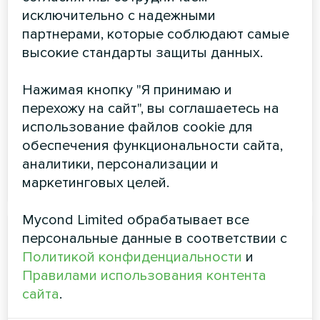
в помещении оптимальный температурный режим.
исключительно с надежными
Оборудование отличается удобством в
партнерами, которые соблюдают самые
использовании, благодаря интуитивно понятному
управлению, высокой производительности и
высокие стандарты защиты данных.
энергоэффективности, что позволяет использовать
фанкойл на регулярной основе
Нажимая кнопку "Я принимаю и
Мощность охлаждения:
1,2 … 12,6 кВт
перехожу на сайт", вы соглашаетесь на
использование файлов cookie для
Мощность обогрева:
1,8 … 18,9 кВт
обеспечения функциональности сайта,
аналитики, персонализации и
ЧИТАТЬ ДАЛЕЕ
маркетинговых целей.
Mycond Limited обрабатывает все
персональные данные в соответствии с
Политикой конфиденциальности
и
Правилами использования контента
сайта
.