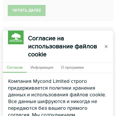
ЧИТАТЬ ДАЛЕЕ
Согласие на
использование файлов
×
cookie
Согласие
Информация
О программе
Компания Mycond Limited строго
Фанкойл напольный серии
придерживается политики хранения
MCFF
данных и использования файлов cookie.
Все данные шифруются и никогда не
Фанкойл MCFF станет не только стильным
передаются без вашего прямого
элементом декора, но и прибором для охлаждения
или обогрева воздуха, позволяющим поддерживать
согласия. Мы сотрудничаем