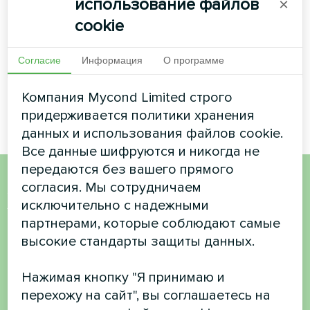
использование файлов
×
Расход воздуха:
250 ... 500 м3/ч
cookie
ЧИТАТЬ ДАЛЕЕ
Согласие
Информация
О программе
Компания Mycond Limited строго
придерживается политики хранения
данных и использования файлов cookie.
Все данные шифруются и никогда не
передаются без вашего прямого
согласия. Мы сотрудничаем
Хотите купить или у вас
исключительно с надежными
есть вопросы?
партнерами, которые соблюдают самые
высокие стандарты защиты данных.
Свяжитесь с нами, и мы поможем вам
Нажимая кнопку "Я принимаю и
перехожу на сайт", вы соглашаетесь на
Имя