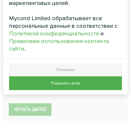
маркетинговых целей.
Mycond Limited обрабатывает все
Энергосберегающие
персональные данные в соответствии с
Политикой конфиденциальности
и
вентиляционные установки
Правилами использования контента
с рекуперацией серии MV***I-
сайта
.
W
Энергосберегающая вентиляционная установка с
Отклонить
рекуперацией специально разработана для
обеспечения максимального комфорта в помещении
Разрешить всем
Расход воздуха:
200 ... 3000 м3/ч
ЧИТАТЬ ДАЛЕЕ