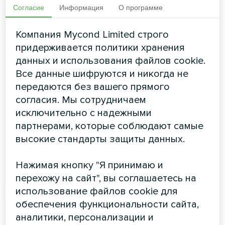
Согласие
Информация
О программе
Энергосберегающие
вентиляционные установки
Компания Mycond Limited строго
с рекуперацией серии
придерживается политики хранения
данных и использования файлов cookie.
MVC***-A
Все данные шифруются и никогда не
передаются без вашего прямого
Приточно-вытяжная установка наполняет
помещение свежим воздухом и удаляет
согласия. Мы сотрудничаем
загрязненный. Подходит для небольших помещений,
исключительно с надежными
таких как квартиры, офисы, магазины и т.д.
партнерами, которые соблюдают самые
Расход воздуха:
360 ... 2000 м3/ч
высокие стандарты защиты данных.
Нажимая кнопку "Я принимаю и
ЧИТАТЬ ДАЛЕЕ
перехожу на сайт", вы соглашаетесь на
использование файлов cookie для
обеспечения функциональности сайта,
аналитики, персонализации и