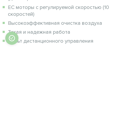
EC моторы с регулируемой скоростью (10
скоростей)
Высокоэффективная очистка воздуха
Тихая и надежная работа
Пульт дистанционного управления
Набор функций:
Функция автоматического байпаса
Функция размораживания
Контроль Modbus
Дистанционное управление через
приложение Mycond*
Фильтрация и очистка воздуха