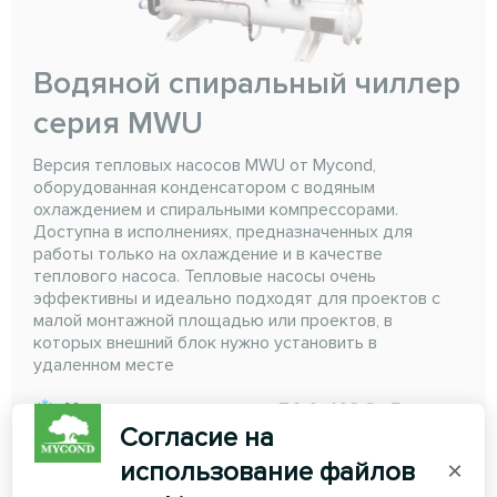
Водяной спиральный чиллер
серия MWU
Версия тепловых насосов MWU от Mycond,
оборудованная конденсатором с водяным
охлаждением и спиральными компрессорами.
Доступна в исполнениях, предназначенных для
работы только на охлаждение и в качестве
теплового насоса. Тепловые насосы очень
эффективны и идеально подходят для проектов с
малой монтажной площадью или проектов, в
которых внешний блок нужно установить в
удаленном месте
Мощность охлаждения:
74,4 -149,2 кВт
Согласие на
Мощность обогрева:
81,2 - 154,2 кВт
использование файлов
×