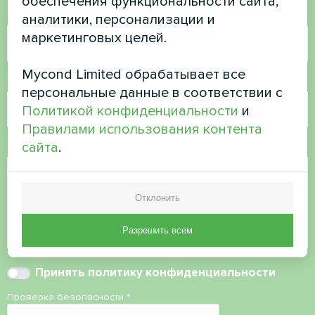
обеспечения функциональности сайта,
Номер телефона
аналитики, персонализации и
маркетинговых целей.
Mycond Limited обрабатывает все
Электронная почта
персональные данные в соответствии с
Политикой конфиденциальности
и
Правилами использования контента
Комментарий
сайта
.
Отклонить
Разрешить всем
Принять
политику конфиденциальности
Проверка безопасности
*