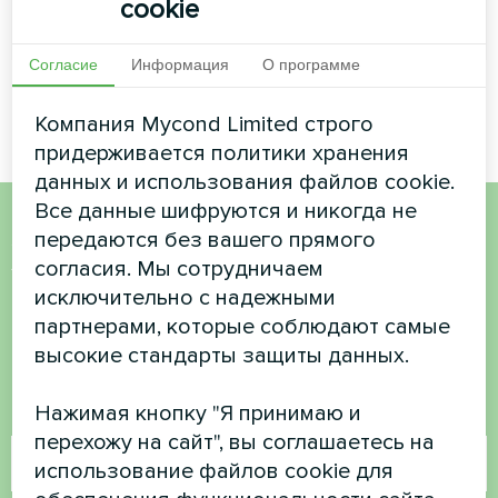
cookie
ЧИТАТЬ ДАЛЕЕ
Согласие
Информация
О программе
Компания Mycond Limited строго
придерживается политики хранения
данных и использования файлов cookie.
Все данные шифруются и никогда не
передаются без вашего прямого
Хотите купить или у вас
согласия. Мы сотрудничаем
есть вопросы?
исключительно с надежными
партнерами, которые соблюдают самые
высокие стандарты защиты данных.
Свяжитесь с нами, и мы поможем вам
Нажимая кнопку "Я принимаю и
Имя
перехожу на сайт", вы соглашаетесь на
использование файлов cookie для