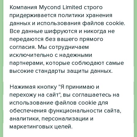
Компания Mycond Limited строго
Хотите купить или у вас
придерживается политики хранения
данных и использования файлов cookie.
есть вопросы?
Все данные шифруются и никогда не
передаются без вашего прямого
Свяжитесь с нами, и мы поможем вам
согласия. Мы сотрудничаем
исключительно с надежными
Имя
партнерами, которые соблюдают самые
высокие стандарты защиты данных.
Нажимая кнопку "Я принимаю и
Номер телефона
перехожу на сайт", вы соглашаетесь на
использование файлов cookie для
обеспечения функциональности сайта,
аналитики, персонализации и
Электронная почта
маркетинговых целей.