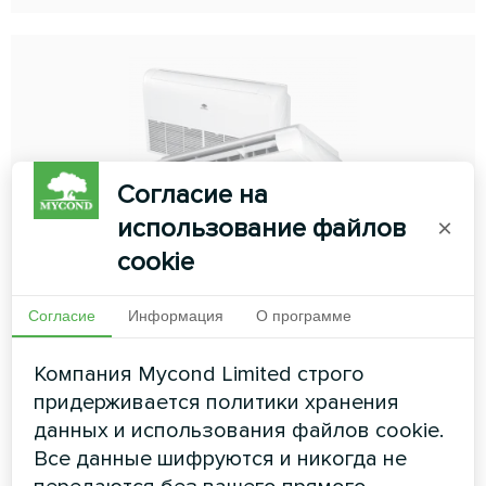
Согласие на
использование файлов
×
Универсальный
cookie
Напольно-потолочный блок устанавливается к стене
и может быть подвешенный под потолок. Этот
Согласие
Информация
О программе
внутренний блок оснащен функцией быстрого
нагрева, которая быстро нагревает помещение до
желаемой температуры
Компания Mycond Limited строго
придерживается политики хранения
Мощность охлаждения:
2.80 ... 14.00 кВт
данных и использования файлов cookie.
Мощность обогрева:
3.20 ... 16.00 кВт
Все данные шифруются и никогда не