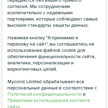
передаются без вашего прямого
ЧИТАТЬ ДАЛЕЕ
согласия. Мы сотрудничаем
исключительно с надежными
партнерами, которые соблюдают самые
высокие стандарты защиты данных.
Нажимая кнопку "Я принимаю и
перехожу на сайт", вы соглашаетесь на
использование файлов cookie для
обеспечения функциональности сайта,
аналитики, персонализации и
маркетинговых целей.
Консольный
Mycond Limited обрабатывает все
Элегантные компактные консольные блоки
персональные данные в соответствии с
обеспечивают комфорт в доме или офисе
Политикой конфиденциальности
и
Мощность охлаждения:
1.50 ... 5.50 кВт
Правилами использования контента
Мощность обогрева:
1.70 ... 5.50 кВт
сайта
.