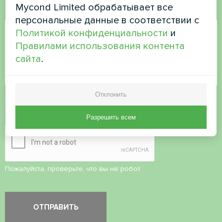
Mycond Limited обрабатывает все
Комментарий
персональные данные в соответствии с
Политикой конфиденциальности
и
Правилами использования контента
сайта
.
Отклонить
Принять
политику конфиденциальности
Разрешить всем
Проверка безопасности
*
Пожалуйста, проверьте, что вы не робот.