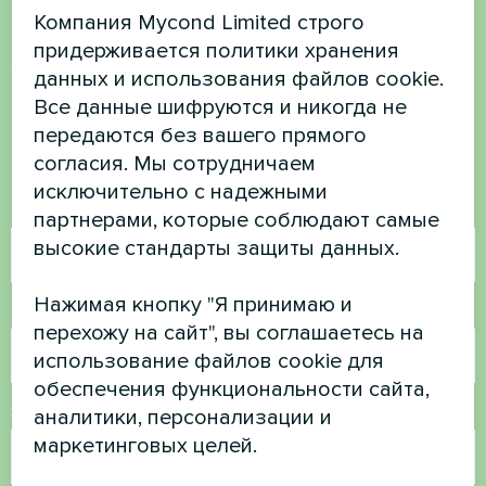
Компания Mycond Limited строго
Хотите купить или у вас
придерживается политики хранения
данных и использования файлов cookie.
есть вопросы?
Все данные шифруются и никогда не
передаются без вашего прямого
Свяжитесь с нами, и мы поможем вам
согласия. Мы сотрудничаем
исключительно с надежными
Имя
партнерами, которые соблюдают самые
высокие стандарты защиты данных.
Нажимая кнопку "Я принимаю и
Номер телефона
перехожу на сайт", вы соглашаетесь на
использование файлов cookie для
обеспечения функциональности сайта,
Электронная почта
аналитики, персонализации и
маркетинговых целей.