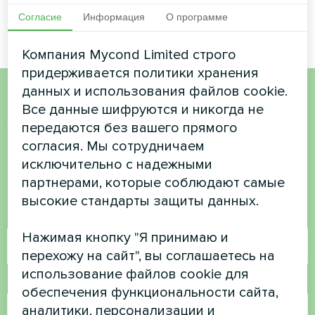
Согласие
Информация
О программе
Компания Mycond Limited строго
придерживается политики хранения
данных и использования файлов cookie.
Все данные шифруются и никогда не
Хотите купить или у вас
передаются без вашего прямого
есть вопросы?
согласия. Мы сотрудничаем
исключительно с надежными
Свяжитесь с нами, и мы поможем вам
партнерами, которые соблюдают самые
высокие стандарты защиты данных.
Имя
Нажимая кнопку "Я принимаю и
перехожу на сайт", вы соглашаетесь на
использование файлов cookie для
Номер телефона
обеспечения функциональности сайта,
аналитики, персонализации и