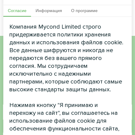
Согласие
Информация
О программе
Компания Mycond Limited строго
придерживается политики хранения
данных и использования файлов cookie.
Все данные шифруются и никогда не
Хотите купить или у вас
передаются без вашего прямого
есть вопросы?
согласия. Мы сотрудничаем
исключительно с надежными
партнерами, которые соблюдают самые
Свяжитесь с нами, и мы поможем вам
высокие стандарты защиты данных.
Имя
Нажимая кнопку "Я принимаю и
перехожу на сайт", вы соглашаетесь на
использование файлов cookie для
Номер телефона
обеспечения функциональности сайта,