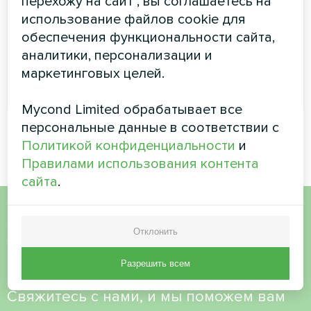
перехожу на сайт", вы соглашаетесь на
Мощность охлаждения:
0.70 ... 2.90 кВт
использование файлов cookie для
обеспечения функциональности сайта,
Мощность обогрева:
0.96 ... 3.78 кВт
аналитики, персонализации и
маркетинговых целей.
ЧИТАТЬ ДАЛЕЕ
Mycond Limited обрабатывает все
персональные данные в соответствии с
Политикой конфиденциальности
и
Правилами использования контента
сайта
.
Хотите купить или у вас
Отклонить
есть вопросы?
Разрешить всем
Свяжитесь с нами, и мы поможем вам