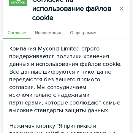
Мощность обогрева:
2,6 ... 10,8 кВт
использование файлов
×
cookie
ЧИТАТЬ ДАЛЕЕ
Согласие
Информация
О программе
Компания Mycond Limited строго
придерживается политики хранения
данных и использования файлов cookie.
Дизайнерские фанкойлы
Все данные шифруются и никогда не
передаются без вашего прямого
настенного монтажа серии
согласия. Мы сотрудничаем
Silver Glass Wall
исключительно с надежными
партнерами, которые соблюдают самые
Новая серия дизайнерских фанкойлов Silver Glass
высокие стандарты защиты данных.
Wall разработана для исключительных интерьеров.
Благодаря современному дизайну эти модели
способны как вписаться в любой интерьер, так и
Нажимая кнопку "Я принимаю и
быть максимально незаметными