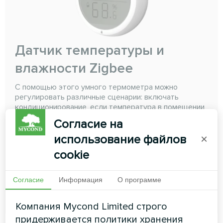
Датчик температуры и
влажности Zigbee
С помощью этого умного термометра можно
регулировать различные сценарии: включать
кондиционирование, если температура в помещении
превышает пороговое значение*; получать
Согласие на
уведомления, если влажность в детской комнате
слишком низкая, а также включать обогрев, если
использование файлов
×
температура в помещении упадет ниже порогового
cookie
значения
Согласие
Информация
О программе
ЧИТАТЬ ДАЛЕЕ
Компания Mycond Limited строго
придерживается политики хранения