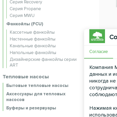
Серия Recovery
Серия Propane
Серия MWU
Фанкойлы (FCU)
Кассетные фанкойлы
Со
Настенные фанкойлы
Канальные фанкойлы
Согласие
Напольные фанкойлы
Дизайнерские фанкойлы серии
ART
Компания M
данных и и
Тепловые насосы
никогда не
Бытовые тепловые насосы
сотруднича
Аксессуары для тепловых
соблюдают
насосов
Нажимая кн
Буферы и резервуары
использова