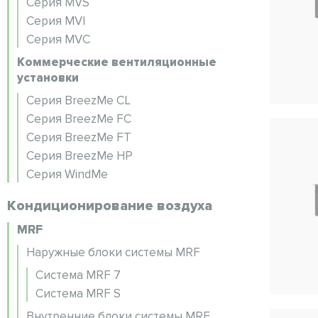
Серия MVS
Серия MVI
Серия MVC
Коммерческие вентиляционные
установки
Серия BreezMe CL
Серия BreezMe FC
Серия BreezMe FT
Серия BreezMe HP
Серия WindMe
Кондиционирование воздуха
MRF
Наружные блоки системы MRF
Система MRF 7
Система MRF S
Внутренние блоки системы MRF