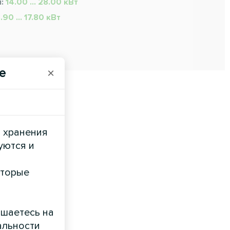
я:
14.00 ... 28.00 кВт
.90 ... 17.80 кВт
e
×
и хранения
уются и
оторые
ашаетесь на
альности