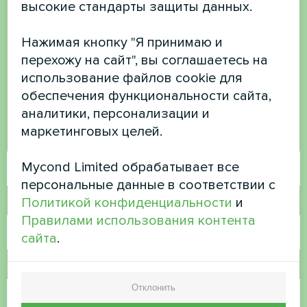
высокие стандарты защиты данных.
Хотите купить или у вас
Нажимая кнопку "Я принимаю и
перехожу на сайт", вы соглашаетесь на
есть вопросы?
использование файлов cookie для
обеспечения функциональности сайта,
Свяжитесь с нами, и мы поможем вам
аналитики, персонализации и
маркетинговых целей.
Имя
Mycond Limited обрабатывает все
персональные данные в соответствии с
Политикой конфиденциальности
и
Номер телефона
Правилами использования контента
сайта
.
Электронная почта
Отклонить