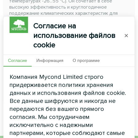
температурах -26...55 °C). Он сочетает в себе
высокую эффективность и круглогодичное
поддержание климатических характеристик для
любой системы
Согласие на
использование файлов
×
cookie
Согласие
Информация
О программе
Мощность охлаждения:
33,5 - 130 кВт
Мощность обогрева:
34 -150 кВт
Компания Mycond Limited строго
придерживается политики хранения
ЧИТАТЬ ДАЛЕЕ
данных и использования файлов cookie.
Все данные шифруются и никогда не
передаются без вашего прямого
согласия. Мы сотрудничаем
исключительно с надежными
партнерами, которые соблюдают самые