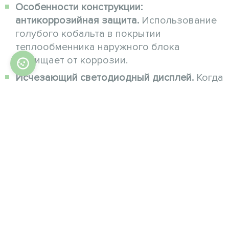
Особенности конструкции:
антикоррозийная защита.
Использование
голубого кобальта в покрытии
теплообменника наружного блока
защищает от коррозии.
Исчезающий светодиодный дисплей.
Когда
сплит-система выключена, светодиодный
дисплей исчезает, сливаясь с передней
панелью.
Практичность: недельный таймер.
Возможность запрограммировать таймер
внутренних блоков на неделю.
Автостарт.
Автоматическое
возобновление последнего режима
работы сплит-системы.
Тепло: осушение.
Автоматически в режиме