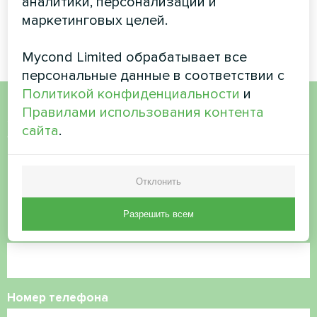
аналитики, персонализации и
Модульный тепловой насос
Сплит-тепловой насос Artic
маркетинговых целей.
серии MCU
Home серии Smart
Mycond Limited обрабатывает все
персональные данные в соответствии с
Политикой конфиденциальности
и
Правилами использования контента
Хотите купить или у вас
сайта
.
есть вопросы?
Отклонить
Свяжитесь с нами, и мы поможем вам
Разрешить всем
Имя
Номер телефона