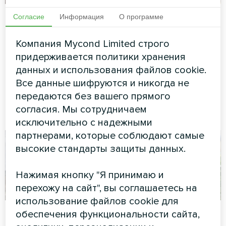
Коттедж
Семейный дом с
Согласие
Информация
О программе
тепловыми
Сплит-тепловой насос Artic
насосами Mycond
Компания Mycond Limited строго
Home серии Smart
придерживается политики хранения
Split серии BeeHeat
данных и использования файлов cookie.
Тепловые насосы MyCond
Все данные шифруются и никогда не
Split серии BeeHeat
передаются без вашего прямого
обеспечивают комфорт
согласия. Мы сотрудничаем
круглый год
исключительно с надежными
партнерами, которые соблюдают самые
высокие стандарты защиты данных.
Нажимая кнопку "Я принимаю и
перехожу на сайт", вы соглашаетесь на
использование файлов cookie для
Теплица
Офис
обеспечения функциональности сайта,