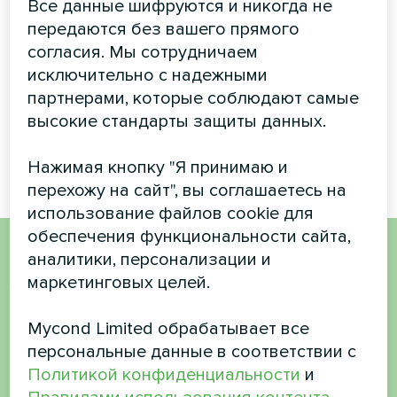
Все данные шифруются и никогда не
Вентиляционная установка с
передаются без вашего прямого
рекуперацией энергии
согласия. Мы сотрудничаем
MyCond MVC700-A
исключительно с надежными
обеспечивает постоянную
подачу свежего воздуха,
партнерами, которые соблюдают самые
одновременно рекуперируя
высокие стандарты защиты данных.
тепло из отработанного
воздуха.
Нажимая кнопку "Я принимаю и
перехожу на сайт", вы соглашаетесь на
использование файлов cookie для
обеспечения функциональности сайта,
аналитики, персонализации и
Хотите купить или у вас
маркетинговых целей.
есть вопросы?
Mycond Limited обрабатывает все
персональные данные в соответствии с
Свяжитесь с нами, и мы поможем вам
Политикой конфиденциальности
и