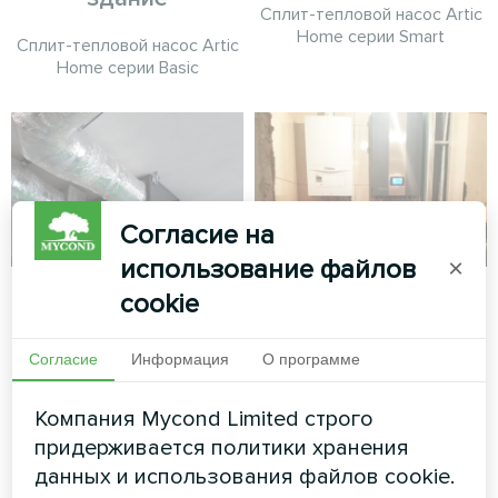
Сплит-тепловой насос Artic
Home серии Smart
Сплит-тепловой насос Artic
Home серии Basic
Согласие на
использование файлов
×
Производственный
Частный дом
cookie
цех с
Сплит-тепловой насос Artic
вентиляционными
Согласие
Информация
О программе
Home серии Smart
установками
Mycond с
Компания Mycond Limited строго
рекуперацией
придерживается политики хранения
данных и использования файлов cookie.
энергии MVC700-A