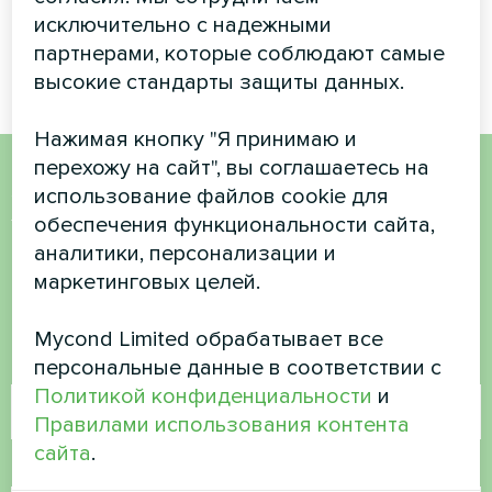
исключительно с надежными
Сплит-тепловой насос Artic
Сплит-тепловой насос Artic
Home серии Smart
Home серии Smart
партнерами, которые соблюдают самые
высокие стандарты защиты данных.
Нажимая кнопку "Я принимаю и
перехожу на сайт", вы соглашаетесь на
использование файлов cookie для
Хотите купить или у вас
обеспечения функциональности сайта,
есть вопросы?
аналитики, персонализации и
маркетинговых целей.
Свяжитесь с нами, и мы поможем вам
Mycond Limited обрабатывает все
персональные данные в соответствии с
Имя
Политикой конфиденциальности
и
Правилами использования контента
сайта
.
Номер телефона