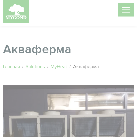
Акваферма
Главная
/
Solutions
/
MyHeat
/
Акваферма