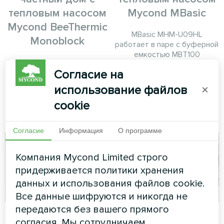
тепловым насосом
Mycond MBasic
Mycond BeeThermic
MBasic MHM-U09HL
Monoblock
работает в паре с буферной
емкостью MBT100
Высокоемкий моноблочный
Согласие на
тепловой насос BeeThermic,
обеспечивающий
использование файлов
×
эффективный климат-
контроль для роскошной
cookie
жилой недвижимости
Согласие
Информация
О программе
Компания Mycond Limited строго
придерживается политики хранения
данных и использования файлов cookie.
Все данные шифруются и никогда не
передаются без вашего прямого
Частный дом
Жилой комплекс
согласия. Мы сотрудничаем