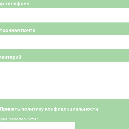
ер телефона
тронная почта
ментарий
Принять
политику конфиденциальности
рка безопасности
*