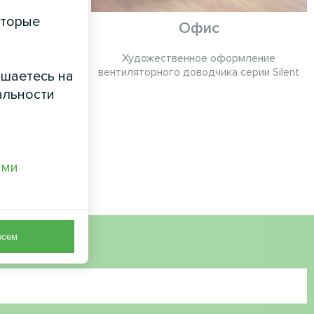
оторые
тр с
Офис
ными
Художественное оформление
cond с
вентиляторного доводчика серии Silent
ашаетесь на
ргии MVS
альности
и MyCond с
обеспечивают
помещении для
онала.
ами
всем