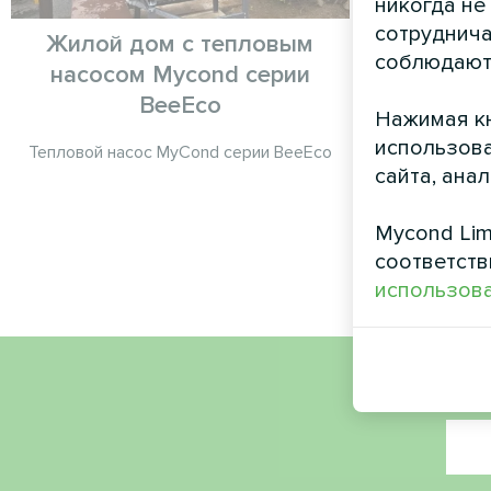
никогда не
сотруднича
Жилой дом с тепловым
соблюдают
насосом Mycond серии
Тепловой на
BeeEco
Нажимая кн
использова
Тепловой насос MyCond серии BeeEco
сайта, ана
Mycond Lim
соответств
использова
Имя