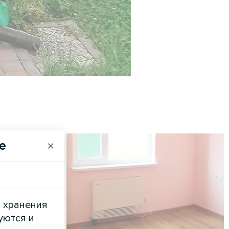
e
×
и хранения
уются и