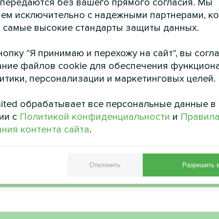
 передаются без вашего прямого согласия. Мы
ем исключительно с надежными партнерами, к
Теплица
Торговый цен
 самые высокие стандарты защиты данных.
вентиляцион
сос Mycond Hevi MHS N18 HH
установками My
опку "Я принимаю и перехожу на сайт", вы согл
рекуперацией эне
ние файлов cookie для обеспечения функцион
литики, персонализации и маркетинговых целей.
Вентиляционные установк
рекуперацией энергии MVS 
свежий и чистый воздух в 
ited обрабатывает все персональные данные в
посетителей и перс
ии с
Политикой конфиденциальности
и
Правил
ния контента сайта
.
Отклонить
Разрешить 