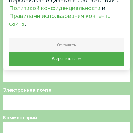
персональные данные в соответствии с
есть вопросы?
Политикой конфиденциальности
и
Правилами использования контента
Свяжитесь с нами, и мы поможем вам
сайта
.
Имя
Отклонить
Разрешить всем
Номер телефона
Электронная почта
Комментарий