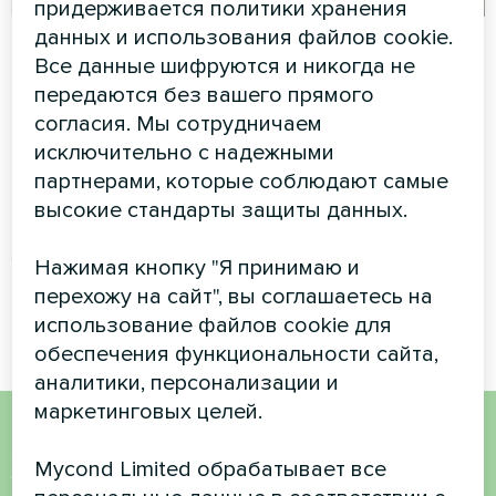
придерживается политики хранения
данных и использования файлов cookie.
Установка в
Частный дом
Все данные шифруются и никогда не
коттедже с
Художественное
передаются без вашего прямого
тепловыми
оформление
согласия. Мы сотрудничаем
насосами Mycond
вентиляторного доводчика
исключительно с надежными
серии Silent
Split серии BeeHeat
партнерами, которые соблюдают самые
высокие стандарты защиты данных.
Тепловые насосы MyCond
Split серии BeeHeat
обеспечивают эффективное
Нажимая кнопку "Я принимаю и
отопление и охлаждение
перехожу на сайт", вы соглашаетесь на
круглый год.
использование файлов cookie для
обеспечения функциональности сайта,
аналитики, персонализации и
маркетинговых целей.
Хотите купить или у вас
Mycond Limited обрабатывает все