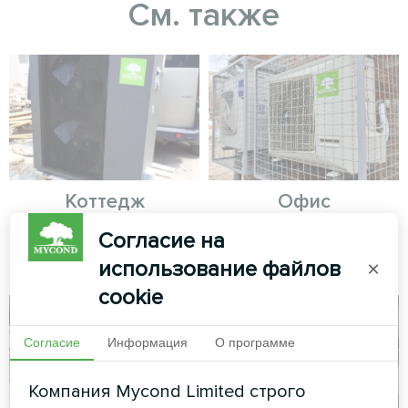
См. также
Коттедж
Офис
Согласие на
Сплит-тепловой насос Artic
Сплит-тепловой насос серии
Home серии Smart
Hotstar
использование файлов
×
cookie
Согласие
Информация
О программе
Компания Mycond Limited строго