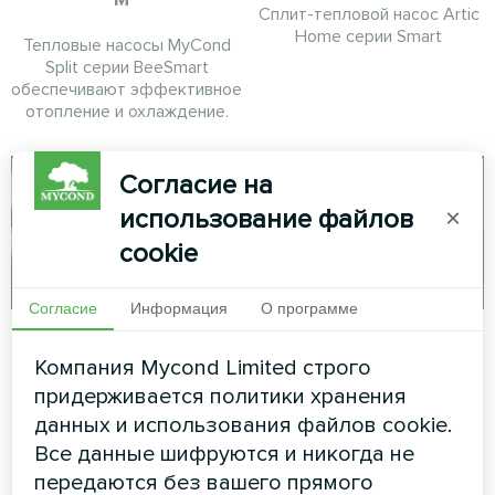
Сплит-тепловой насос Artic
Home серии Smart
Тепловые насосы MyCond
Split серии BeeSmart
обеспечивают эффективное
отопление и охлаждение.
Согласие на
использование файлов
×
cookie
Согласие
Информация
О программе
Апартаменты
Загородный
коттедж с
Компания Mycond Limited строго
Художественное
тепловыми
придерживается политики хранения
оформление
данных и использования файлов cookie.
насосами Mycond
вентиляторного доводчика
серии Glass
Все данные шифруются и никогда не
Split BeeHeat MHS-
передаются без вашего прямого
U12BH