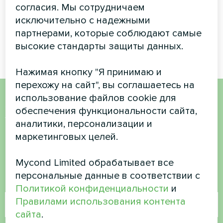
согласия. Мы сотрудничаем
BeeHeat MHS-U12BH
исключительно с надежными
обеспечивает эффективный
партнерами, которые соблюдают самые
обогрев и охлаждение
высокие стандарты защиты данных.
Нажимая кнопку "Я принимаю и
перехожу на сайт", вы соглашаетесь на
использование файлов cookie для
Хотите купить или у вас
обеспечения функциональности сайта,
аналитики, персонализации и
есть вопросы?
маркетинговых целей.
Свяжитесь с нами, и мы поможем вам
Mycond Limited обрабатывает все
персональные данные в соответствии с
Имя
Политикой конфиденциальности
и
Правилами использования контента
сайта
.