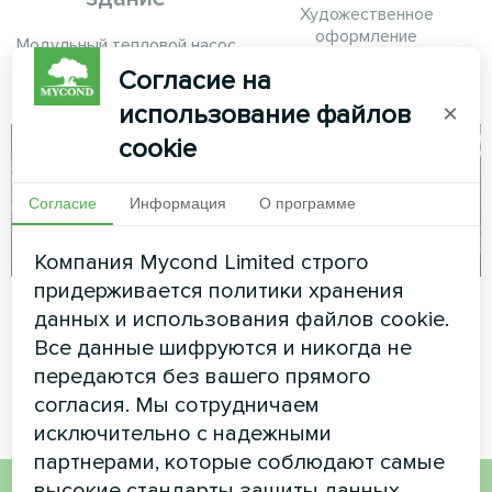
Художественное
оформление
Модульный тепловой насос
вентиляторного доводчика
серии MCU
Согласие на
серии Glass
использование файлов
×
cookie
Согласие
Информация
О программе
Компания Mycond Limited строго
придерживается политики хранения
Резиновый завод
Акваферма
данных и использования файлов cookie.
Все данные шифруются и никогда не
Модульный тепловой насос
Модульный тепловой насос
серии MCU
серии MCU
передаются без вашего прямого
согласия. Мы сотрудничаем
исключительно с надежными
партнерами, которые соблюдают самые
высокие стандарты защиты данных.