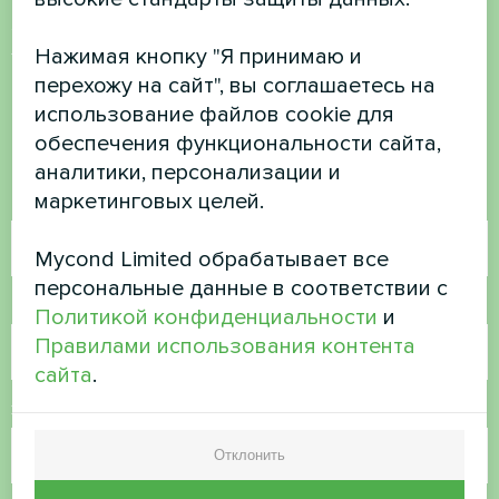
Хотите купить или у вас
Нажимая кнопку "Я принимаю и
есть вопросы?
перехожу на сайт", вы соглашаетесь на
использование файлов cookie для
Свяжитесь с нами, и мы поможем вам
обеспечения функциональности сайта,
аналитики, персонализации и
маркетинговых целей.
Имя
Mycond Limited обрабатывает все
персональные данные в соответствии с
Номер телефона
Политикой конфиденциальности
и
Правилами использования контента
сайта
.
Электронная почта
Отклонить