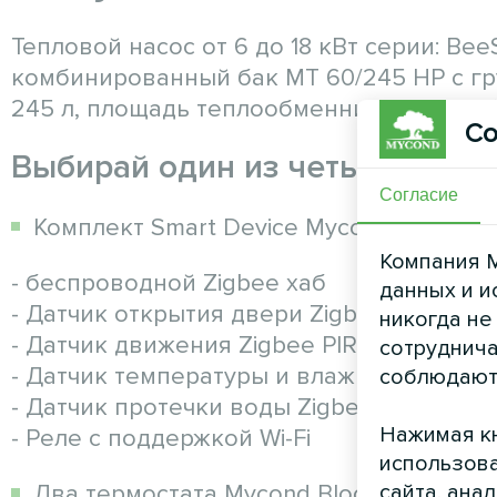
Тепловой насос от 6 до 18 кВт серии: Bee
комбинированный бак MT 60/245 HP с гру
245 л, площадь теплообменника - 4,27м2
Со
Выбирай один из четырех под
Согласие
Комплект Smart Device Mycond:
Компания M
- беспроводной Zigbee хаб
данных и и
- Датчик открытия двери Zigbee
никогда не
- Датчик движения Zigbee PIR Zigbee
сотруднича
- Датчик температуры и влажности Zigb
соблюдают
- Датчик протечки воды Zigbee
Нажимая кн
- Реле с поддержкой Wi-Fi
использова
сайта, ана
Два термостата Mycond Block
c Wi-Fi
для