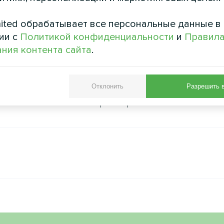
ited обрабатывает все персональные данные в
H-3,0 мощностью 3 кВт для монтажа в
ии с
Политикой конфиденциальности
и
Правил
ния контента сайта
.
Отклонить
Разрешить 
4.
Количество товара ограничено.