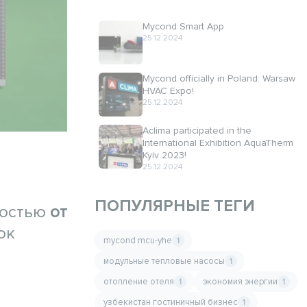
Mycond Smart App
25.12.2024
Mycond officially in Poland: Warsaw
HVAC Expo!
25.12.2024
Aclima participated in the
International Exhibition AquaTherm
Kyiv 2023!
25.12.2024
ПОПУЛЯРНЫЕ ТЕГИ
ностью
от
ок
mycond mcu-yhe
1
модульные тепловые насосы
1
отопление отеля
экономия энергии
1
1
узбекистан гостиничный бизнес
1