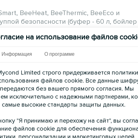
Smart, BeeHeat, BeeThermic, BeeEco и
ппой безопасности (буфер - 60 л, бойлер 
)
гласие на использование файлов cooki
арков:
Информация
О программе
ycond Limited строго придерживается политик
спользования файлов cookie. Все данные шифр
 передаются без вашего прямого согласия. Мы
ем исключительно с надежными партнерами, к
ee
 самые высокие стандарты защиты данных.
опку "Я принимаю и перехожу на сайт", вы согл
ние файлов cookie для обеспечения функцион
литики, персонализации и маркетинговых целей.
 теплого пола или фанкойлов