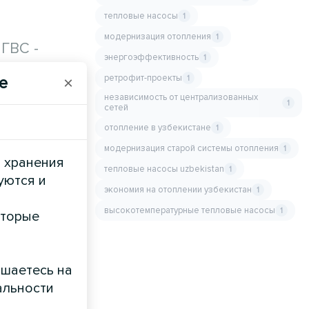
тепловые насосы
1
модернизация отопления
1
ГВС -
энергоэффективность
1
ретрофит-проекты
e
×
1
независимость от централизованных
1
сетей
отопление в узбекистане
1
модернизация старой системы отопления
1
и хранения
тепловые насосы uzbekistan
1
уются и
экономия на отоплении узбекистан
1
высокотемпературные тепловые насосы
1
оторые
ашаетесь на
альности