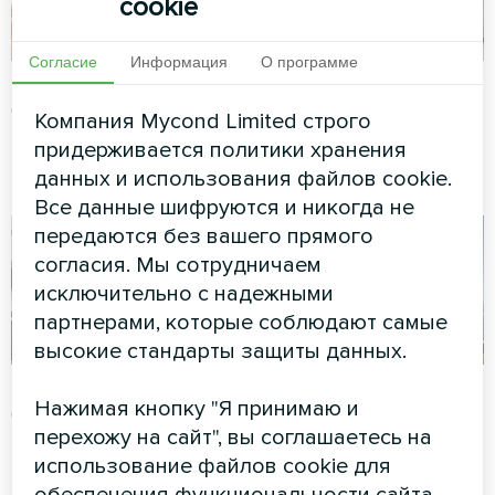
cookie
Согласие
Информация
О программе
Mycond
13.03.2025
Mycond
13.03.2025
Кондиционирование
Кондиционирование
Компания Mycond Limited строго
Схемы подключения к
Что такое фанкойл?
придерживается политики хранения
фанкойлам (220 В)
данных и использования файлов cookie.
Все данные шифруются и никогда не
передаются без вашего прямого
согласия. Мы сотрудничаем
исключительно с надежными
партнерами, которые соблюдают самые
высокие стандарты защиты данных.
Mycond
18.01.2025
Mycond
25.12.2024
Нажимая кнопку "Я принимаю и
Кондиционирование
Кондиционирование
перехожу на сайт", вы соглашаетесь на
Приоритет новой
Подробный прогноз
конструкции
развития солнечной
использование файлов cookie для
вентиляторных
энергетики в Европе