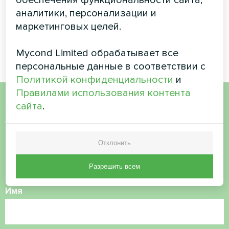
обеспечения функциональности сайта,
доводчиков в 2025
на 2024-2027 гг
аналитики, персонализации и
году
маркетинговых целей.
Mycond Limited обрабатывает все
персональные данные в соответствии с
Политикой конфиденциальности
и
Правилами использования контента
сайта
.
Хотите купить или у вас
есть вопросы?
Отклонить
Свяжитесь с нами, и мы поможем вам
Разрешить всем
Имя