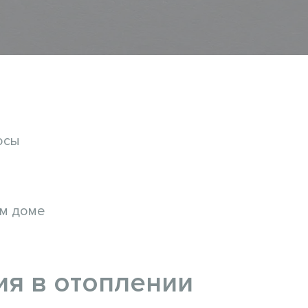
осы
ем доме
я в отоплении