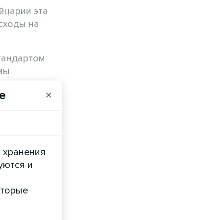
йцарии эта
сходы на
тандартом
мы
e
×
-One
и хранения
уются и
оторые