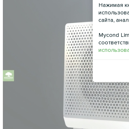
Нажимая кн
использова
сайта, ана
Mycond Lim
соответств
использова