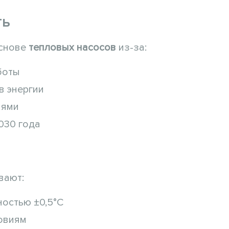
ть
снове
тепловых насосов
из-за:
боты
в энергии
иями
030 года
вают:
остью ±0,5°C
овиям