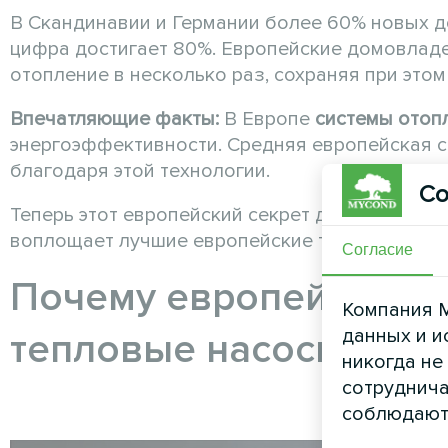
В Скандинавии и Германии более 60% новых 
цифра достигает 80%. Европейские домовладе
отопление в несколько раз, сохраняя при это
Впечатляющие факты:
В Европе
системы отоп
энергоэффективности. Средняя европейская с
благодаря этой технологии.
Со
Теперь этот европейский секрет доступен и в 
воплощает лучшие европейские технологии и 
Согласие
Почему европейцы мас
Компания M
данных и и
тепловые насосы
никогда не
сотруднича
соблюдают