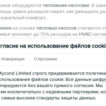
домов оборудуются
тепловыми насосами
. В Шве
льцы давно раскрыли секрет, как уменьшить ра
м идеальный комфорт.
ления
на основе
тепловых насосов
считаются с
емья экономит до 70% расходов на
HVAC
систе
гласие на использование файлов cooki
Украине.
Тепловой насос
Mycond
BeeSmart All-in
стандарты энергоэффективности.
Информация
О программе
сово переходят на
ycond Limited строго придерживается политик
спользования файлов cookie. Все данные шифр
 передаются без вашего прямого согласия. Мы
ем исключительно с надежными партнерами, к
 самые высокие стандарты защиты данных.