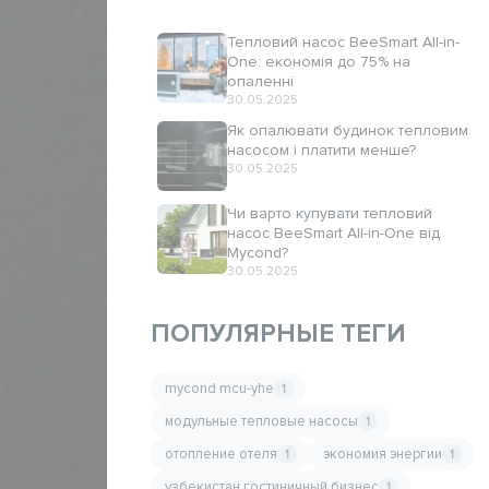
Тепловий насос BeeSmart All-in-
One: економія до 75% на
опаленні
30.05.2025
Як опалювати будинок тепловим
насосом і платити менше?
30.05.2025
Чи варто купувати тепловий
насос BeeSmart All-in-One від
Mycond?
30.05.2025
ПОПУЛЯРНЫЕ ТЕГИ
mycond mcu-yhe
1
модульные тепловые насосы
1
отопление отеля
экономия энергии
1
1
узбекистан гостиничный бизнес
1