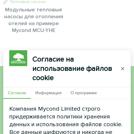
Тепловые насосы
Модульные тепловые
насосы для отопления
отелей на примере
Mycond MCU-YHE
Согласие на
использование файлов
×
cookie
Хотите купить или у вас
Согласие
Информация
О программе
есть вопросы?
Компания Mycond Limited строго
Свяжитесь с нами, и мы поможем вам
придерживается политики хранения
данных и использования файлов cookie.
Имя
Все данные шифруются и никогда не