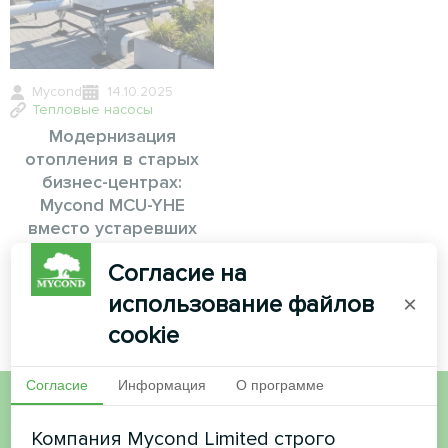
Mycond
14.10.2025
Тепловые насосы
Модернизация
отопления в старых
бизнес-центрах:
Mycond MCU-YHE
вместо устаревших
котельных
Согласие на
использование файлов
×
cookie
Согласие
Информация
О программе
Хотите купить или у вас
Компания Mycond Limited строго