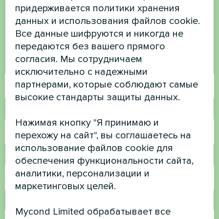
придерживается политики хранения
есть вопросы?
данных и использования файлов cookie.
Все данные шифруются и никогда не
Свяжитесь с нами, и мы поможем вам
передаются без вашего прямого
согласия. Мы сотрудничаем
Имя
исключительно с надежными
партнерами, которые соблюдают самые
высокие стандарты защиты данных.
Номер телефона
Нажимая кнопку "Я принимаю и
перехожу на сайт", вы соглашаетесь на
использование файлов cookie для
Электронная почта
обеспечения функциональности сайта,
аналитики, персонализации и
маркетинговых целей.
Комментарий
Mycond Limited обрабатывает все