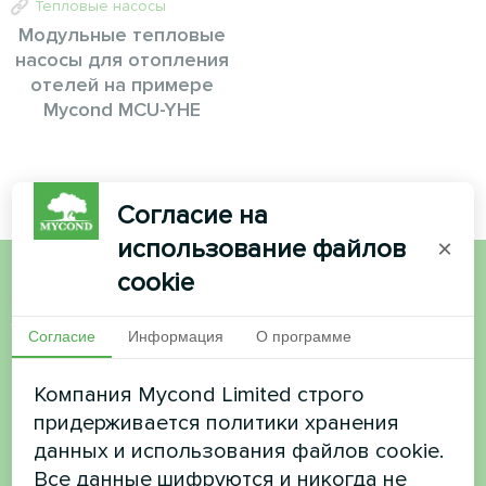
Тепловые насосы
Модульные тепловые
насосы для отопления
отелей на примере
Mycond MCU-YHE
Согласие на
использование файлов
×
cookie
Хотите купить или у вас
Согласие
Информация
О программе
есть вопросы?
Компания Mycond Limited строго
Свяжитесь с нами, и мы поможем вам
придерживается политики хранения
данных и использования файлов cookie.
Имя
Все данные шифруются и никогда не