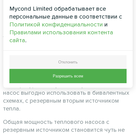
дорогих монтажных работ.
Mycond Limited обрабатывает все
Тепловой насос воздух-вода
персональные данные в соответствии с
Политикой конфиденциальности
и
Такой теплонасос более доступный по цене и
Правилами использования контента
установке. Он наиболее подходит для
сайта
.
интеграции в модернизируемую систему
отопления, а также легко и устанавливается
и быстро окупается при внедрении в новом
Отклонить
доме. Поскольку его тепловая
производительность зависит от наружной
Разрешить всем
температуры воздуха, воздушный тепловой
насос выгодно использовать в бивалентных
схемах, с резервным вторым источником
тепла.
Общая мощность теплового насоса с
резервным источником становится чуть не