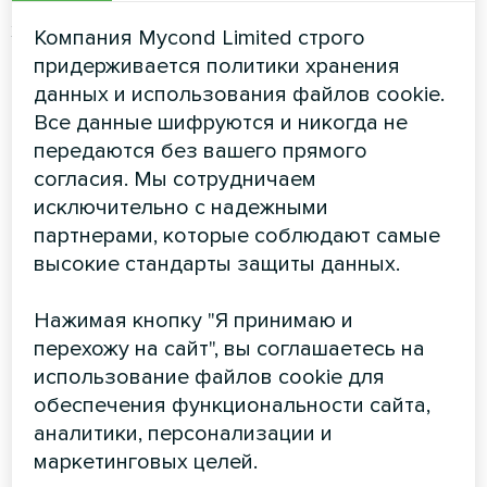
воды. Его производительность по теплу или
холоду не зависит от атмосферных условий
Компания Mycond Limited строго
или смены сезона. Коэффициент
придерживается политики хранения
преобразования энергии у водяного
данных и использования файлов cookie.
теплового насоса высокий — COP до 5 и
Все данные шифруются и никогда не
выше, но установка и обслуживание
передаются без вашего прямого
проблематичны.
согласия. Мы сотрудничаем
исключительно с надежными
Тепловой насос вода-вода для отопления —
партнерами, которые соблюдают самые
выгодный вариант только при условии
высокие стандарты защиты данных.
грамотного подбора и расчета
оборудования, а также
Нажимая кнопку "Я принимаю и
высококвалифицированного монтажа и
перехожу на сайт", вы соглашаетесь на
пусконаладки.
использование файлов cookie для
обеспечения функциональности сайта,
Цена геотермального и водяного тепловых
аналитики, персонализации и
насосов велика из-за необходимости
маркетинговых целей.
проведения предварительных изысканий и