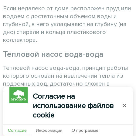
Если недалеко от дома расположен пруд или
водоем с достаточным объемом воды и
глубиной, в него укладывают на глубину (на
дно) спирали и кольца пластикового
коллектора.
Тепловой насос вода-вода
Тепловой насос вода-вода, принцип работы
которого основан на извлечении тепла из
подземных вод, достаточно сложен в
установке. Температура воды на глубине
Согласие на
целый год постоянна – около +10 °С.
использование файлов
×
Для установки такого теплового насоса
cookie
требуется анализ глубины водного
горизонта, количества, качества и чистоты
Согласие
Информация
О программе