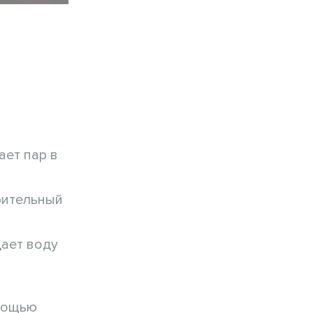
ает пар в
рительный
дает воду
омощью