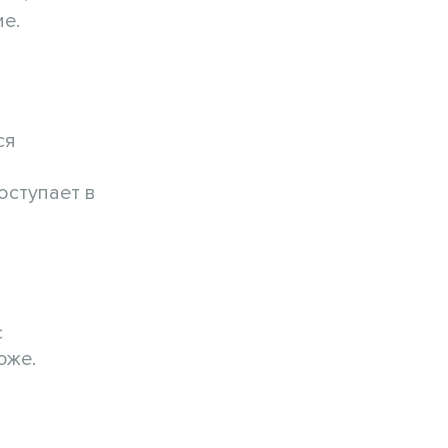
е.
ся
оступает в
с
роже.