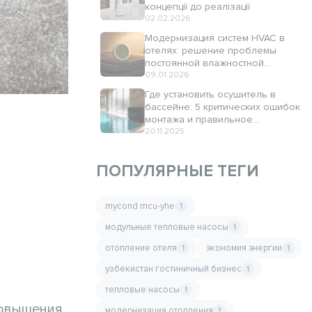
концепції до реалізації
02.02.2026
Модернизация систем HVAC в
отелях: решение проблемы
постоянной влажностной
нагрузки
09.01.2026
Где установить осушитель в
бассейне: 5 критических ошибок
монтажа и правильное
размещение MBA-G
20.11.2025
ПОПУЛЯРНЫЕ ТЕГИ
mycond mcu-yhe
1
модульные тепловые насосы
1
отопление отеля
экономия энергии
1
1
узбекистан гостиничный бизнес
1
тепловые насосы
1
повышения
модернизация отопления
1