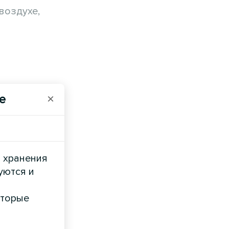
воздухе,
 ее
e
×
и хранения
уются и
оторые