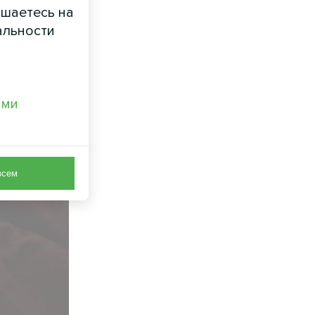
ашаетесь на
альности
ами
всем