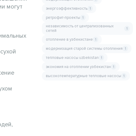
ии могут
энергоэффективность
1
ретрофит-проекты
1
независимость от централизованных
1
сетей
тимальных
отопление в узбекистане
1
модернизация старой системы отопления
1
 сухой
тепловые насосы uzbekistan
1
экономия на отоплении узбекистан
1
жение
высокотемпературные тепловые насосы
1
ухом
юдей,