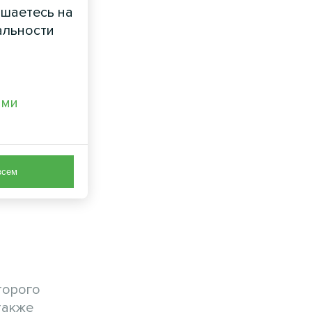
ашаетесь на
альности
ами
всем
торого
также