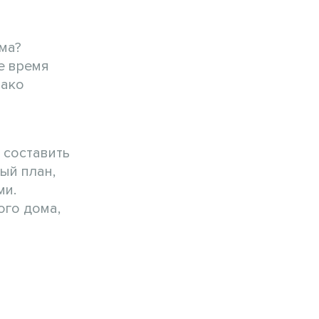
ма?
е время
нако
 составить
ый план,
ми.
ого дома,