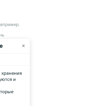
о
апример.
нь
ени
e
×
и хранения
уются и
оторые