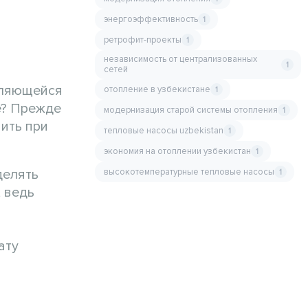
энергоэффективность
1
ретрофит-проекты
1
независимость от централизованных
1
сетей
вляющейся
отопление в узбекистане
1
е? Прежде
модернизация старой системы отопления
1
ить при
тепловые насосы uzbekistan
1
экономия на отоплении узбекистан
1
высокотемпературные тепловые насосы
делять
1
 ведь
ату