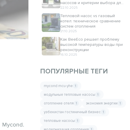
насосов и критерии выбора для
вашего дома
22.10.2025
Тепловой насос vs газовый
котел: техническое сравнение
систем отопления
21.10.2025
Как BeeEco решает проблему
высокой температуры воды при
реконструкции
16.10.2025
ПОПУЛЯРНЫЕ ТЕГИ
mycond mcu-yhe
1
модульные тепловые насосы
1
отопление отеля
экономия энергии
1
1
узбекистан гостиничный бизнес
1
тепловые насосы
1
 Mycond.
модернизация отопления
1