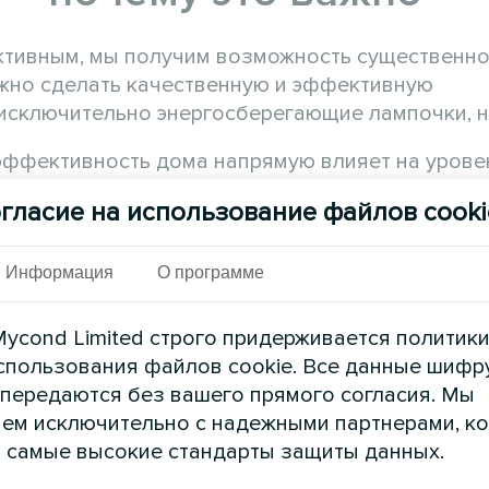
ктивным, мы получим возможность существенн
ожно сделать качественную и эффективную
исключительно энергосберегающие лампочки, н
оэффективность дома напрямую влияет на урове
о, энергоэффективное строение в какой-то степ
гласие на использование файлов cooki
ния диких животных и защитить нашу планету.
Информация
О программе
ycond Limited строго придерживается политик
спользования файлов cookie. Все данные шифр
 передаются без вашего прямого согласия. Мы
ем исключительно с надежными партнерами, к
 самые высокие стандарты защиты данных.