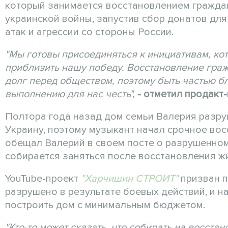
который занимается восстановлением граждан
украинской войны, запустив сбор донатов для
атак и агрессии со стороны России.
"Мы готовы присоединяться к инициативам, ко
приблизить нашу победу. Восстановление гражд
долг перед обществом, поэтому быть частью б
выполнению для нас честь",
- отметил продакт
Полтора года назад дом семьи Валерия разруш
Украину, поэтому музыкант начал срочное восс
обещал Валерий в своем посте о разрушенном 
собирается заняться после восстановления жи
YouTube-проект
"Харчишин СТРОИТ"
призван п
разрушено в результате боевых действий, и на
построить дом с минимальным бюджетом.
"Кто-то может сказать, что собирать на восста