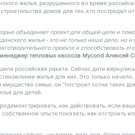
ского жилья, разрушенного во время российск
 строительства домов для тех, кто пострадал о
торые объединяет проект для общей цели и пом
анского жилья - это не только наше дело, но и
лаготворительного проекта и способствовать его
-менеджер тепловых насосов Mycond Алексей С
ила российская ракета. Сейчас дети вернулись
тановление жилья для них. Это только начало, 
имуществе семьи, он "построит сотни таких дом
лья для детей.
родемонстрировать, как действовать, если ваш
 собственном опыте показать, как отстроить ил
новление сейчас - не время, ведь есть более при