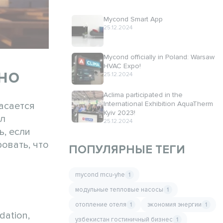
Mycond Smart App
25.12.2024
Mycond officially in Poland: Warsaw
HVAC Expo!
но
25.12.2024
Aclima participated in the
International Exhibition AquaTherm
асается
Kyiv 2023!
ил
25.12.2024
ь, если
овать, что
ПОПУЛЯРНЫЕ ТЕГИ
mycond mcu-yhe
1
модульные тепловые насосы
1
отопление отеля
экономия энергии
1
1
dation,
узбекистан гостиничный бизнес
1