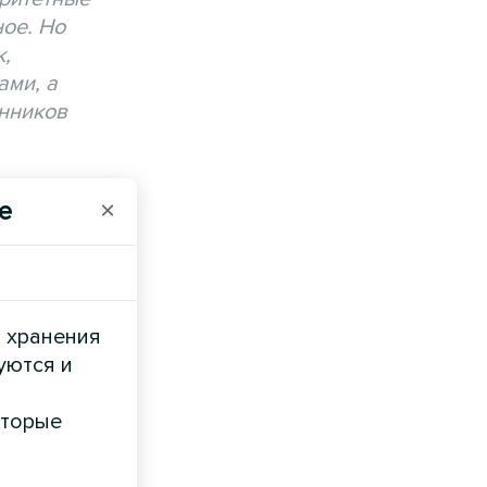
ное. Но
к,
ами, а
енников
и дает
e
×
и хранения
уются и
оторые