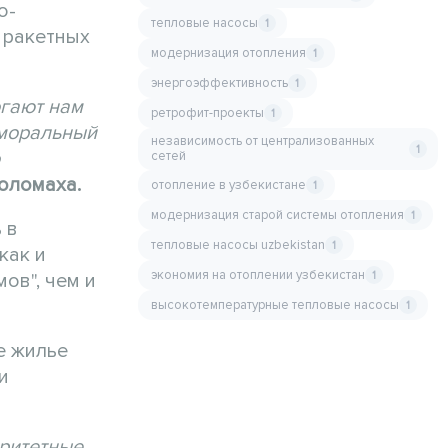
о-
тепловые насосы
1
т ракетных
модернизация отопления
1
энергоэффективность
1
огают нам
ретрофит-проекты
1
 моральный
независимость от централизованных
1
сетей
оломаха.
отопление в узбекистане
1
модернизация старой системы отопления
1
 в
тепловые насосы uzbekistan
1
как и
экономия на отоплении узбекистан
1
ов", чем и
высокотемпературные тепловые насосы
1
е жилье
и
оритетные