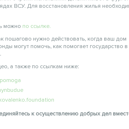
рядах ВСУ. Для восстановления жилья необход
чь можно
по ссылке.
ак пошагово нужно действовать, когда ваш дом
онды могут помочь, как помогает государство в
.
ео, а также по ссылкам ниже:
dopomoga
hynbudue
kovalenko.foundation
оединяйтесь к осуществлению добрых дел вмест