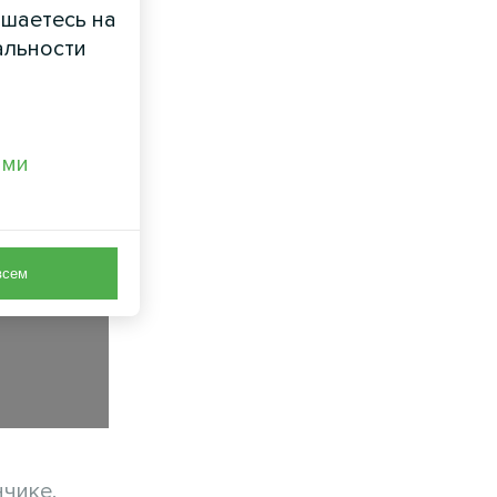
ашаетесь на
альности
ами
всем
нчике,