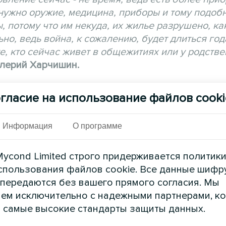
 нужно оружие, медицина, приборы и тому подоб
, потому что им некуда, их жилье разрушено, ка
но, ведь война, к сожалению, будет длиться год
те, кто сейчас живет в общежитиях или у родств
алерий Харчишин.
акие ошибки он допустил в ходе строительства 
гласие на использование файлов cooki
до действовать, чтобы не тратить зря деньги и
Информация
О программе
ycond Limited строго придерживается политик
спользования файлов cookie. Все данные шифр
 передаются без вашего прямого согласия. Мы
ем исключительно с надежными партнерами, к
 самые высокие стандарты защиты данных.