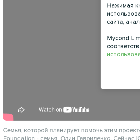
Нажимая кн
использова
сайта, ана
Mycond Lim
соответств
использова
Семья, которой планирует помочь этим проект
Foundation - семья Юлии Гавриленко. Сейчас 