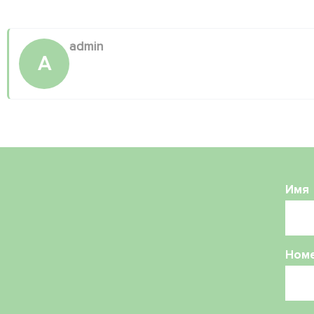
admin
A
Имя
Ном