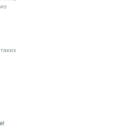
имо
 таких
е!