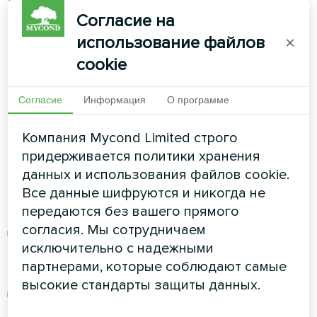
постоянного тока
Согласие на
использование файлов
×
Стандартные
осушители
создают шумовое
cookie
загрязнение, которое делает помещения
бассейнов
неприятными.
Серия MBA-G
Согласие
Информация
О программе
работает с уровнем шума 44-46 дБ(A) - тише,
чем при умеренном дожде.
Компания Mycond Limited строго
придерживается политики хранения
Преимущества бесшумной
данных и использования файлов cookie.
работы:
Все данные шифруются и никогда не
передаются без вашего прямого
согласия. Мы сотрудничаем
Двигатели вентиляторов постоянного тока
исключительно с надежными
обеспечивают переменную скорость
партнерами, которые соблюдают самые
вращения
высокие стандарты защиты данных.
Уровень шума позволяет нормально
разговаривать и отдыхать