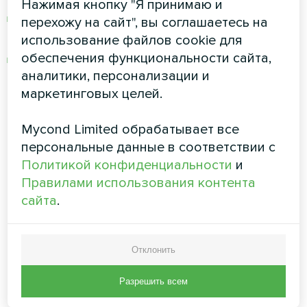
Нажимая кнопку "Я принимаю и
Нет необходимости в дорогостоящих
перехожу на сайт", вы соглашаетесь на
звукопоглощающих установках
использование файлов cookie для
обеспечения функциональности сайта,
работа в режиме 24/7, не беспокоя
аналитики, персонализации и
жильцов
маркетинговых целей.
Точное управление:
Технология переменной
скорости автоматически регулирует
Mycond Limited обрабатывает все
производительность в зависимости от
персональные данные в соответствии с
фактического уровня
влажности
,
Политикой конфиденциальности
и
предотвращая потери энергии при
Правилами использования контента
избыточном
осушении
и поддерживая
сайта
.
идеальный комфорт.
Способ 4: Коррозионная
Отклонить
стойкость военного класса
Разрешить всем