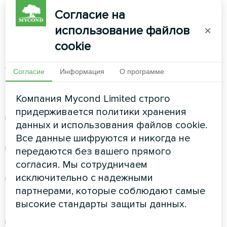
Профессиональные критерии выбора:
Согласие на
Специалисты по ОВКВ выбирают
осушители
использование файлов
×
на основе специфических характеристик,
cookie
которые полностью игнорируются
любителями.
Согласие
Информация
О программе
Важнейшие характеристики:
Компания Mycond Limited строго
придерживается политики хранения
Коррозионностойкие теплообменники для
данных и использования файлов cookie.
хлорированных сред
Все данные шифруются и никогда не
Вентиляторы с переменной скоростью для
передаются без вашего прямого
точного
контроля влажности
согласия. Мы сотрудничаем
исключительно с надежными
Технология двигателя постоянного тока
партнерами, которые соблюдают самые
для энергоэффективности и бесшумной
высокие стандарты защиты данных.
работы
Встроенные элементы управления,