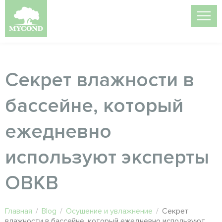
Секрет влажности в
бассейне, который
ежедневно
используют эксперты
ОВКВ
Главная
/
Blog
/
Осушение и увлажнение
/
Секрет
влажности в бассейне, который ежедневно используют