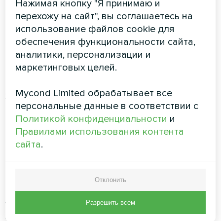
Нажимая кнопку "Я принимаю и
которые взаимодействуют с
перехожу на сайт", вы соглашаетесь на
существующими системами отопления,
использование файлов cookie для
вентиляции и кондиционирования воздуха
обеспечения функциональности сайта,
аналитики, персонализации и
Разница в качестве:
Оборудование
маркетинговых целей.
профессионального класса надежно
работает в течение 12-15 лет по сравнению с
Mycond Limited обрабатывает все
3-5 годами для бытовых приборов,
персональные данные в соответствии с
обеспечивая превосходную долгосрочную
Политикой конфиденциальности
и
стоимость.
Правилами использования контента
Секрет № 4: Мастерство
сайта
.
системной интеграции
Отклонить
Преимущество профессионалов:
Экспертные
установки интегрируют
осушение бассейна
с
Разрешить всем
существующими системами отопления,