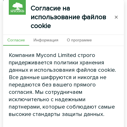
дома летом.
Согласие на
использование файлов
×
На основании этих значений производится
cookie
выбор оборудования котельной и расчет
расхода различных энергоресурсов.
Например, расход необходимого количества
Согласие
Информация
О программе
природного газа при работе газового котла,
Компания Mycond Limited строго
расход пеллет при работе пеллетного котла
придерживается политики хранения
или потребляемой электрической мощности
данных и использования файлов cookie.
при работе теплового насоса, потребляемой
Все данные шифруются и никогда не
электрической мощности при работе
передаются без вашего прямого
кондиционеров летом для охлаждения дома.
согласия. Мы сотрудничаем
При расчете окупаемости рассчитываются и
исключительно с надежными
ежегодные затраты на сервисное
партнерами, которые соблюдают самые
обслуживание системы и котельной. Важно
высокие стандарты защиты данных.
отметить, что установка «воздух-вода» не