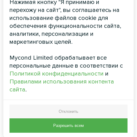
требует каких-либо разрешительных
Нажимая кнопку "Я принимаю и
документов, а сервисное обслуживание
перехожу на сайт", вы соглашаетесь на
максимально простое и заключается в
использование файлов cookie для
большей степени в контроле параметров
обеспечения функциональности сайта,
работы теплового насоса.
аналитики, персонализации и
маркетинговых целей.
Наименьший срок окупаемости будет у тех
систем, где тепловой насос используется не
Mycond Limited обрабатывает все
только для отопления, но и для охлаждения.
персональные данные в соответствии с
При эксплуатации системы отопления с
Политикой конфиденциальности
и
преимущественно не высокими
Правилами использования контента
температурами теплоносителя. После
сайта
.
рассмотрения всех этих факторов Вы
сможете определить окупаемость и
финансовую ценность предлагаемой
Отклонить
системы.
Разрешить всем
Что такое тепловой насос?