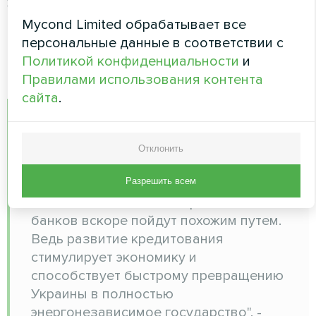
Эксперт прогнозирует, что в течение первого
месяца банк сможет получить до 20 заявок
Mycond Limited обрабатывает все
из Львовской, Волынской, Николаевской
персональные данные в соответствии с
областей. Всего до конца года планируется
Политикой конфиденциальности
и
выдать не менее 100 кредитов.
Правилами использования контента
сайта
.
"Кредитная ставка в 13,5% - это лишь
первый шаг в реализации
Отклонить
Меморандума крупнейших украинских
банков. Именно поэтому, мы ожидаем,
Разрешить всем
что большинство коммерческих
банков вскоре пойдут похожим путем.
Ведь развитие кредитования
стимулирует экономику и
способствует быстрому превращению
Украины в полностью
энергонезависимое государство", -