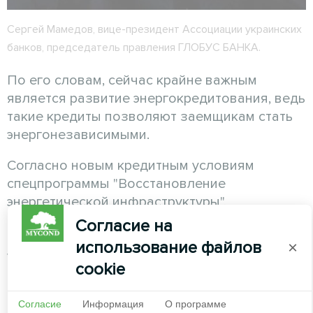
Сергей Мамедов, вице-президент Ассоциации украинских
банков, председатель правления ГЛОБУС БАНКА.
По его словам, сейчас крайне важным
является развитие энергокредитования, ведь
такие кредиты позволяют заемщикам стать
энергонезависимыми.
Согласно новым кредитным условиям
спецпрограммы "Восстановление
энергетической инфраструктуры",
объединения совладельцев
Согласие на
многоквартирных домов, являющихся
использование файлов
×
участниками программ "Энергодом" и
cookie
"ГринДИМ" от Фонда энергоэффективности
могут оформить кредит сроком до 5 лет на
Согласие
Информация
О программе
сумму до 3 млн грн под 13,5% годовых на