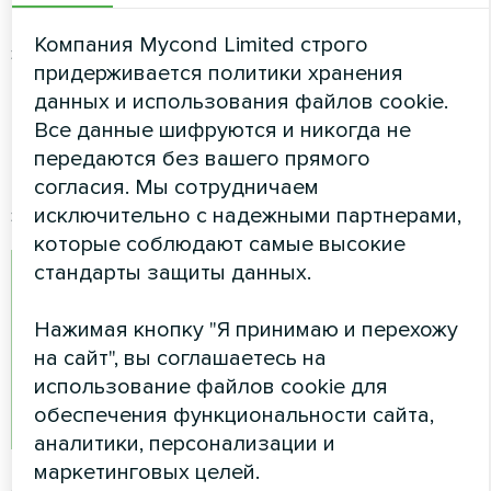
первый год на реализацию
Компания Mycond Limited строго
энергоэффективных проектов, приобретение
придерживается политики хранения
и установку солнечных панелей и тепловых
данных и использования файлов cookie.
насосов.
Все данные шифруются и никогда не
Как утверждает банкир, именно высокие
передаются без вашего прямого
ставки по кредитам мешали началу процесса
согласия. Мы сотрудничаем
энергомодернизации.
исключительно с надежными партнерами,
которые соблюдают самые высокие
стандарты защиты данных.
"Лояльные условия кредитования - это
толчок к более активному участию
Нажимая кнопку "Я принимаю и перехожу
ОСМД в реализации проектов по
на сайт", вы соглашаетесь на
энергонезависимости", - отметил он.
использование файлов cookie для
обеспечения функциональности сайта,
аналитики, персонализации и
маркетинговых целей.