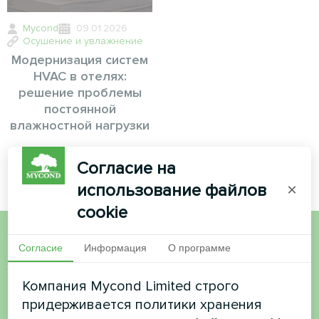
Mycond
09.01.2026
Осушение и увлажнение
Модернизация систем
HVAC в отелях:
решение проблемы
постоянной
влажностной нагрузки
Согласие на
использование файлов
×
cookie
Согласие
Информация
О программе
Хотите купить или у вас
есть вопросы?
Компания Mycond Limited строго
придерживается политики хранения