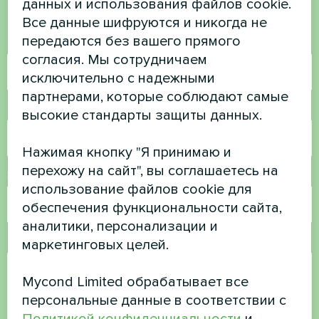
данных и использования файлов cookie.
Свяжитесь с нами, и мы поможем вам
Все данные шифруются и никогда не
передаются без вашего прямого
Имя
согласия. Мы сотрудничаем
исключительно с надежными
партнерами, которые соблюдают самые
Номер телефона
высокие стандарты защиты данных.
Нажимая кнопку "Я принимаю и
перехожу на сайт", вы соглашаетесь на
Электронная почта
использование файлов cookie для
обеспечения функциональности сайта,
аналитики, персонализации и
Комментарий
маркетинговых целей.
Mycond Limited обрабатывает все
персональные данные в соответствии с
Политикой конфиденциальности
и