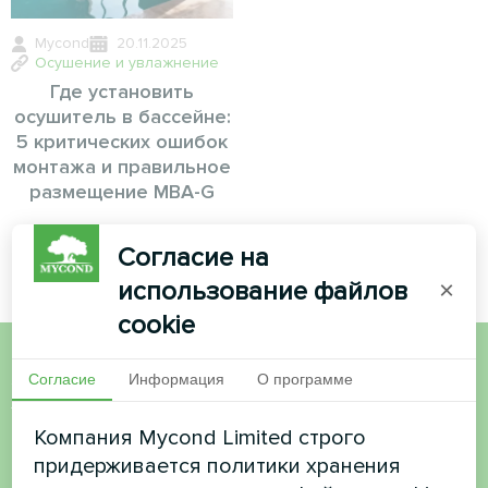
Mycond
20.11.2025
Осушение и увлажнение
Где установить
осушитель в бассейне:
5 критических ошибок
монтажа и правильное
размещение MBA-G
Согласие на
использование файлов
×
cookie
Согласие
Информация
О программе
Хотите купить или у вас
есть вопросы?
Компания Mycond Limited строго
придерживается политики хранения